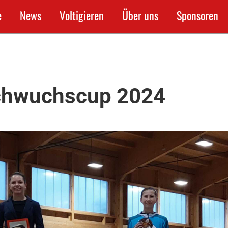
e
News
Voltigieren
Über uns
Sponsoren
chwuchscup 2024