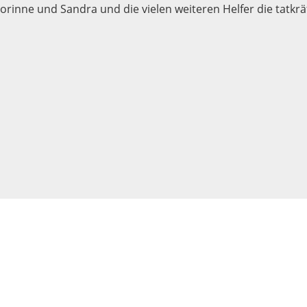
orinne und Sandra und die vielen weiteren Helfer die tatkräf
© Voltige Tösstal |
Datenschutzerklärung